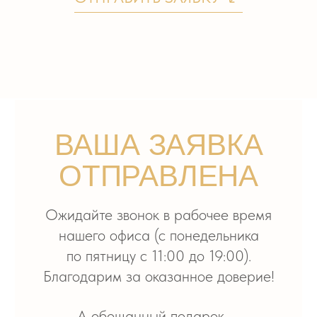
«Tilda Sans» — от Tilda и Paratype