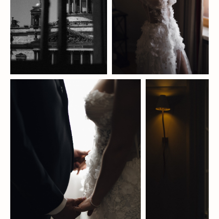
ВАША ЗАЯВКА
ОТПРАВЛЕНА
Ожидайте звонок в рабочее время
нашего офиса (с понедельника
по пятницу с 11:00 до 19:00).
Благодарим за оказанное доверие!
А обещанный подарок —
«Пошаговый план подготовки
к вашему празднику» уже ждёт
вас
ЗДЕСЬ
.