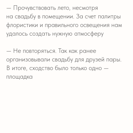
— День росписи и само торжество было
разделено на отдельные дни. Так, в день
росписи провели репетицию образа
и неспешную съёмку молодожёнов,
а на торжество позвали уже всех гостей
— В декоре сыграли на контрастах пары:
нежная Ира и сдержанный Саша.
Разбавили флористику стеклоблоками,
которые отражали характеры молодоженов
— Помогли невесте организовать
розыгрыш для жениха — на церемонии
в свадебном платье сначала появился друг
жениха. Это сняло волнение и разрядило
обстановку
— Также невесты подготовила танец-