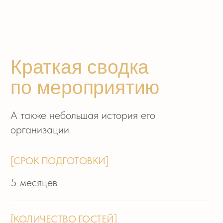
5 месяцев
[КОЛИЧЕСТВО ГОСТЕЙ]
45 человек
[ОСОБЕННОСТЬ]
— Изначально пара пришла с идей
свадьбы на природе. Но, увидев невесту
и услышав её ожидания от свадьбы, нашему
агентству сразу стало понятно, какая
площадка ей особенно придётся по душе.
И, после её просмотра, невеста
подтвердила, что именно гостиница
Астория — однозначное попадание
[ЗАДАЧИ]
— Прочувствовать лето, несмотря
на свадьбу в помещении. За счет палитры
флористики и правильного освещения нам