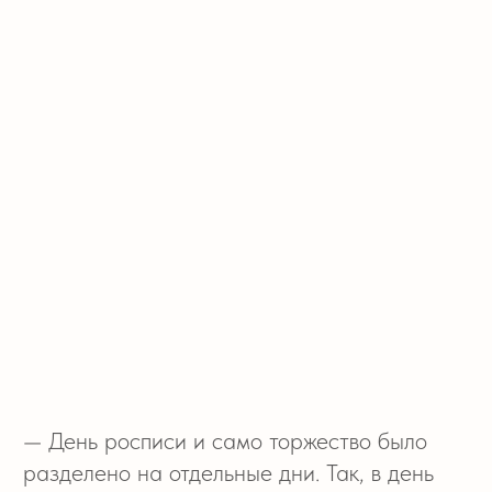
сюрприз для жениха, специально
поставленный заранее. Это было красиво
и очень сексуально. От такого даже камера
фотографа запотела
Предлагаем вам
проникнуться
атмосферой
праздника