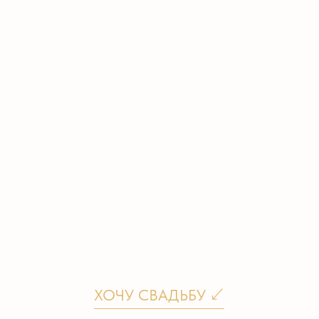
ХОЧУ СВАДЬБУ
Краткая сводка
по мероприятию
А также небольшая история его
организации
[СРОК ПОДГОТОВКИ]