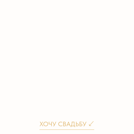
ХОЧУ СВАДЬБУ
Краткая сводка
по мероприятию
А также небольшая история его
организации
[СРОК ПОДГОТОВКИ]