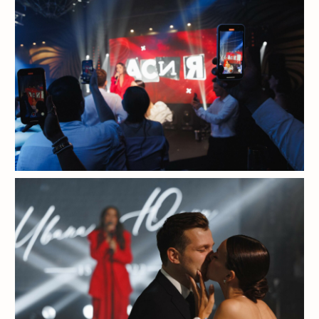
ОТПРАВИТЬ ЗАЯВКУ
ВАША ЗАЯВКА
ОТПРАВЛЕНА
Ожидайте звонок в рабочее время
нашего офиса (с понедельника
по пятницу с 11:00 до 19:00).
Благодарим за оказанное доверие!
А обещанный подарок —
«Пошаговый план подготовки
к вашему празднику» уже ждёт
вас
ЗДЕСЬ
.