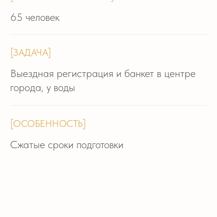
«Время так быстротечно, ты вечность» —
эту фразу мы интегрировали в декор
и программу свадьбы. Она как нельзя
лучше отражает историю нашей пары.
Подготовка к свадьбе заняла месяц.
Мы очень быстро собрали команду (за 1
день!), т.к. было чёткое понимание, кого
из специалистов хотелось видеть. А выбор
даты напрямую зависел от того, чтобы все