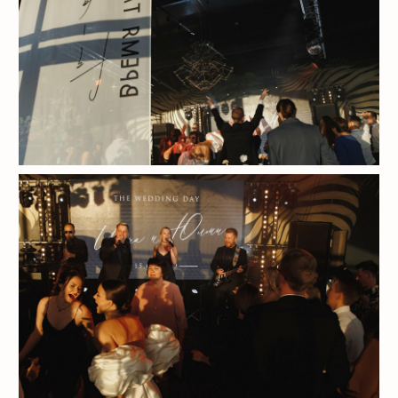
16А (ПЕТРОГРАДСКАЯ СТОРОНА)
Навигация по сайту
ГЛАВНАЯ
СВАДЬБЫ
ДРУГИЕ ПРАЗДНИКИ
ПОРТФОЛИО
ЦЕНЫ
ДОБРЫЕ СЛОВА
БЛОГ
КОНТАКТЫ
HELLO@SALUTEEVENT.RU