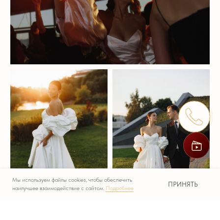
«Mirra» — от Оксаны Гараниной-Ткаченко
«Tilda Sans» — от Tilda и Paratype
Мы используем файлы cookies, чтобы обеспечить
ПРИНЯТЬ
наилучшее взаимодействие с сайтом.
Подробнее