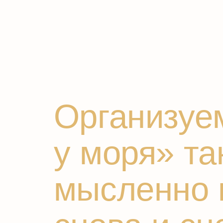
Организуем 
у моря» так,
мысленно пр
снова и сно
Снимите заботы со своих плеч.
Вам останется только выбирать
готовые и выверенные нами
решения