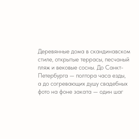
Деревянные дома в скандинавском
Наше аг
стиле, открытые террасы, песчаный
площадк
пляж и вековые сосны. До Санкт-
свадьбу
Петербурга — полтора часа езды,
вы и го
а до согревающих душу свадебных
и уютом,
фото на фоне заката — один шаг
за кадр
ЗАКАЗ