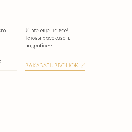
 И НИКА
ба в Астории