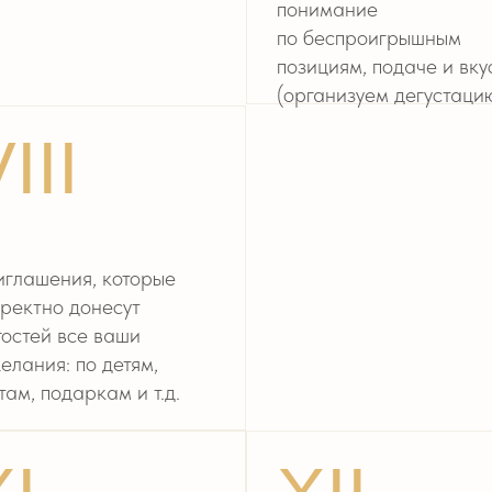
: по детям,
и 
одаркам и т.д.
ва
XII
мелочах:
Организацию свадебного
И 
ных боксов с едой
путешествия: у нас есть
Го
о контроля
туристический отдел
по
ой доставки
с особенными
бушки до дома
предложениями для вас
З