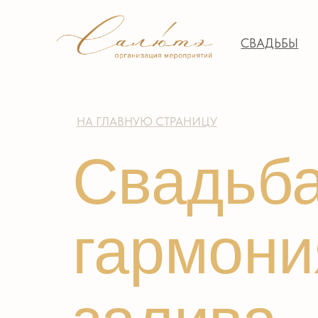
Свадьба в доме у моря
СВАДЬБЫ
ДРУГ
НА ГЛАВНУЮ СТРАНИЦУ
Свадьба 
гармония
залива