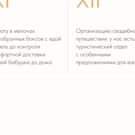
тречи
СТАС
Свадь
ДЖАМАЛ И ИРА
Свадьба в Астории