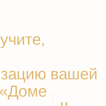
Решен
ацию вашей
вопро
невы
«Доме
II
I
пециалистов,
Понятную онлайн-смету.
Сц
онравится вам
С ней вы всегда сможете
гд
о желаемым
отслеживать текущую
и 
абот,
финансовую сторону
от
пераментом
свадьбы
во