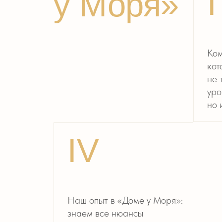
IV
Наш опыт в «Доме у Моря»:
знаем все нюансы
площадки, чтобы ваша
свадьба прошла
там безупречно
VII
VII
Ещё миллион решений
Приглаше
по ресторану: от завоза
корректно
алкоголя, вина, декора
до гостей