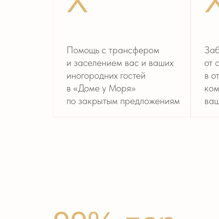
90% пар
до нашей вс
терялись в
лишней
информации
Поэтому, если вы:
— переживаете из-за ветра, дождя
и регламентов по звуку/времени;
— сомневаетесь, где лучше провести