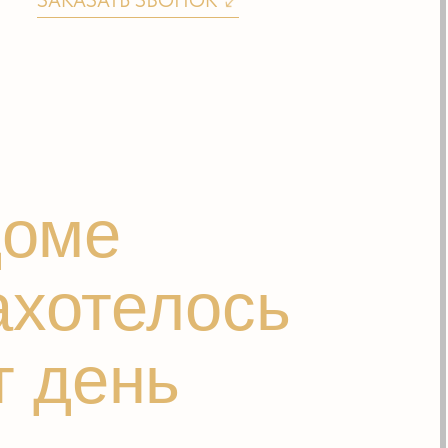
е
телось
ень