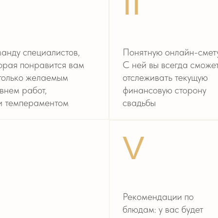
V
Рекомендации по
Ко
блюдам: у вас будет
дл
понимание
жа
по беспроигрышным
ро
позициям, подаче и вкусу
с 
(организуем дегустацию)
I
ния, которые
Де
 донесут
пр
 все ваши
же