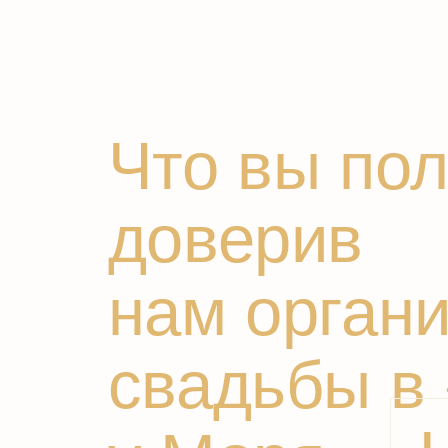
доверив
нам организ
свадьбы в 
I
у Моря»
Команду с
которая п
не тольк
уровнем р
но и тем