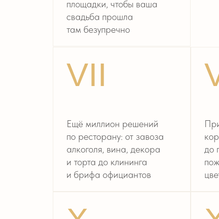
и торта до клининга
пожелания
и брифа официантов
цветам, п
X
XI
Помощь с трансфером
Заботу в 
и заселением вас и ваших
от собран
иногородних гостей
в отель д
в «Доме у Моря»
комфортн
по закрытым предложениям
вашей ба