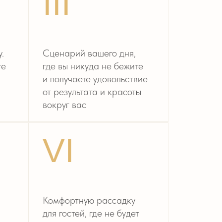
VI
мфортную рассадку
я гостей, где не будет
рко или холодно. А ваши
дители получат места
лучшим видом на вас
IX
тальные мудборды
и подборе образов
ниха и невесты