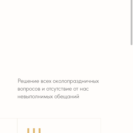
ие всех околопраздничных
сов и отсутствие от нас
полнимых обещаний
II
енарий вашего дня,
е вы никуда не бежите
получаете удовольствие
 результата и красоты
круг вас