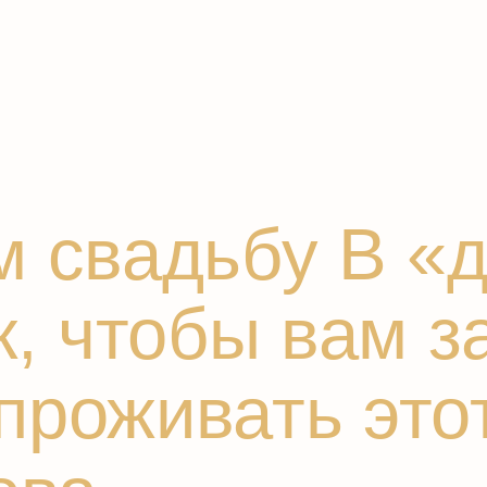
свадьбу В «дом
 чтобы вам захо
оживать этот д
ва