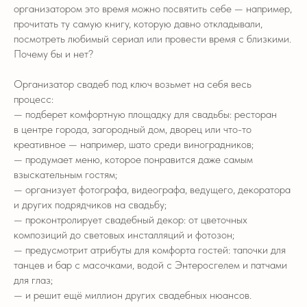
организатором это время можно посвятить себе — например,
прочитать ту самую книгу, которую давно откладывали,
посмотреть любимый сериал или провести время с близкими.
Почему бы и нет?
Организатор свадеб под ключ возьмет на себя весь
процесс:
— подберет комфортную площадку для свадьбы: ресторан
в центре города, загородный дом, дворец или что-то
креативное — например, шато среди виноградников;
— продумает меню, которое понравится даже самым
взыскательным гостям;
— организует фотографа, видеографа, ведущего, декоратора
и других подрядчиков на свадьбу;
— проконтролирует свадебный декор: от цветочных
композиций до световых инсталляций и фотозон;
— предусмотрит атрибуты для комфорта гостей: тапочки для
танцев и бар с масочками, водой с Энтеросгелем и патчами
для глаз;
— и решит ещё миллион других свадебных нюансов.