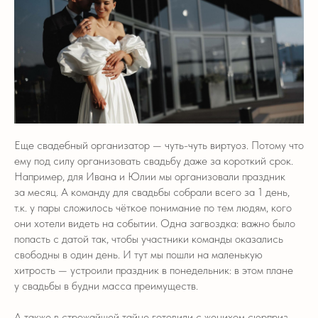
Еще свадебный организатор — чуть-чуть виртуоз. Потому что
ему под силу организовать свадьбу даже за короткий срок.
Например, для Ивана и Юлии мы организовали праздник
за месяц. А команду для свадьбы собрали всего за 1 день,
т.к. у пары сложилось чёткое понимание по тем людям, кого
они хотели видеть на событии. Одна загвоздка: важно было
попасть с датой так, чтобы участники команды оказались
свободны в один день. И тут мы пошли на маленькую
хитрость — устроили праздник в понедельник: в этом плане
у свадьбы в будни масса преимуществ.
А также в строжайшей тайне готовили с женихом сюрприз