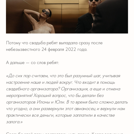
Потому что свадьба ребят выпадала сразу после
небезызвестного 24 февраля 2022 года.
А дальше — со слов ребят:
«До сих пор считаем, что это был разумный шаг, учитывая
настроение наше и людей вокруг. Что входит в помощь
свадебного организатора? Организация, а еще и отмена
мероприятия! Хороший вопрос, что бы делали без
организаторов Илоны и Юли. В то время было сложно делать
что угодно, а они развернули этот авианосец и вернули нам
практически все деньги, которые заплатили в качестве
залога.»