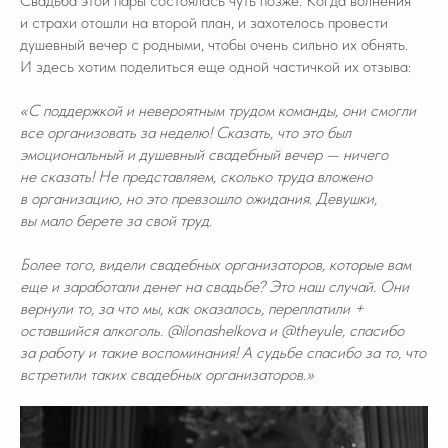
Свадьба этой пары состоялась чуть позже. Когда волнения
и страхи отошли на второй план, и захотелось провести
душевный вечер с родными, чтобы очень сильно их обнять.
И здесь хотим поделиться еще одной частичкой их отзыва:
«С поддержкой и невероятным трудом команды, они смогли
все организовать за неделю! Сказать, что это был
эмоциональный и душевный свадебный вечер — ничего
не сказать! Не представляем, сколько труда вложено
в организацию, но это превзошло ожидания. Девушки,
вы мало берете за свой труд.
Более того, видели свадебных организаторов, которые вам
еще и заработали денег на свадьбе? Это наш случай. Они
вернули то, за что мы, как оказалось, переплатили +
оставшийся алкоголь. @ilonashelkova и @theyule, спасибо
за работу и такие воспоминания! А судьбе спасибо за то, что
встретили таких свадебных организаторов.»