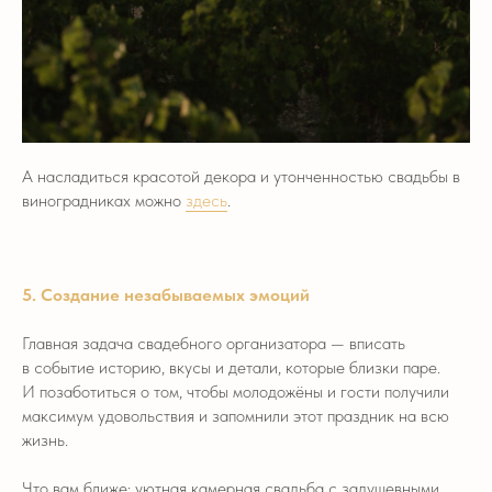
А насладиться красотой декора и утонченностью свадьбы в
виноградниках можно
здесь
.
5. Создание незабываемых эмоций
Главная задача свадебного организатора — вписать
в событие историю, вкусы и детали, которые близки паре.
И позаботиться о том, чтобы молодожёны и гости получили
максимум удовольствия и запомнили этот праздник на всю
жизнь.
Что вам ближе: уютная камерная свадьба с задушевными