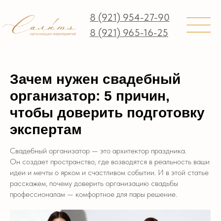
8 (921) 954-27-90
8 (921) 965-16-25
Зачем нужен свадебный
организатор: 5 причин,
чтобы доверить подготовку
экспертам
Свадебный организатор — это архитектор праздника.
Он создает пространство, где возводятся в реальность ваши
идеи и мечты о ярком и счастливом событии. И в этой статье
расскажем, почему доверить организацию свадьбы
профессионалам — комфортное для пары решение.